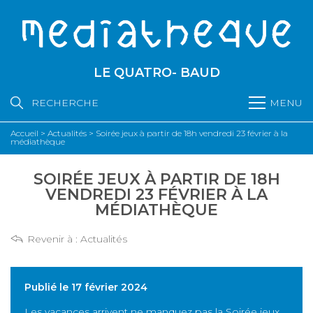
LE QUATRO- BAUD
RECHERCHE
MENU
Accueil
>
Actualités
>
Soirée jeux à partir de 18h vendredi 23 février à la
médiathèque
SOIRÉE JEUX À PARTIR DE 18H
VENDREDI 23 FÉVRIER À LA
MÉDIATHÈQUE
Revenir à :
Actualités
Publié le 17 février 2024
Les vacances arrivent ne manquez pas la Soirée jeux