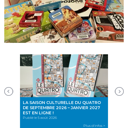
PAS
Publi
nfos >
LA SAISON CULTURELLE DU QUATRO
DE SEPTEMBRE 2026 – JANVIER 2027
EST EN LIGNE !
Publié le 5 août 2026
Plus d'infos >