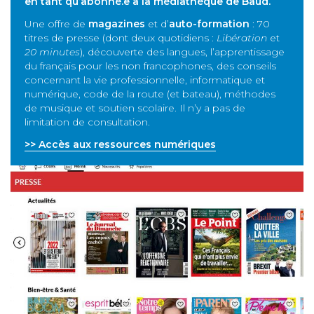
en tant qu’abonné.e à la médiathèque de Baud.
Une offre de
magazines
et d’
auto-formation
: 70
titres de presse (dont deux quotidiens :
Libération
et
20 minutes
), découverte des langues, l’apprentissage
du français pour les non francophones, des conseils
concernant la vie professionnelle, informatique et
numérique, code de la route (et bateau), méthodes
de musique et soutien scolaire. Il n’y a pas de
limitation de consultation.
>> Accès aux ressources numériques