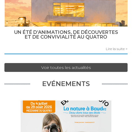
UN ÉTÉ D’ANIMATIONS, DE DÉCOUVERTES
ET DE CONVIVIALITÉ AU QUATRO
Lire la suite >
Voir toutes les actualités
EVÉNEMENTS
ILM
SAC
 UNE
Du m