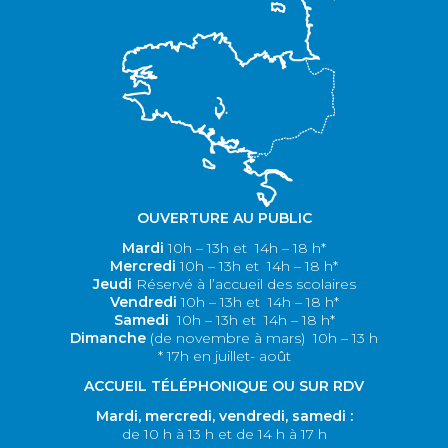
OUVERTURE AU PUBLIC
Mardi
10h – 13h et 14h – 18 h*
M
ercredi
10h – 13h et 14h – 18 h*
Jeudi
Réservé à l’accueil des scolaires
V
endredi
10h – 13h et 14h – 18 h*
S
amedi
10h – 13h et 14h – 18 h*
Dimanche
(de novembre à mars)
10h – 13 h
* 17h en juillet- août
ACCUEIL TÉLÉPHONIQUE OU SUR RDV
Mardi, m
ercredi, v
endredi, s
amedi :
de 10 h à 13 h et de 14 h à 17 h