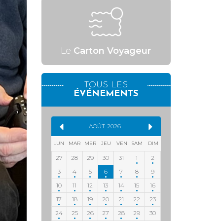
Le
Carton Voyageur
TOUS LES
ÉVÉNEMENTS
AOÛT
2026
LUN
MAR
MER
JEU
VEN
SAM
DIM
27
28
29
30
31
1
2
3
4
5
6
7
8
9
10
11
12
13
14
15
16
17
18
19
20
21
22
23
24
25
26
27
28
29
30