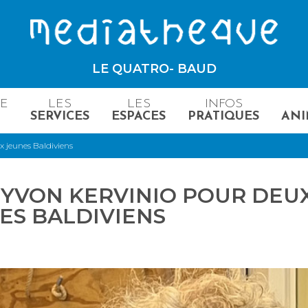
LE QUATRO- BAUD
ME
LES
LES
INFOS
SERVICES
ESPACES
PRATIQUES
ANI
 jeunes Baldiviens
YVON KERVINIO POUR DEU
ES BALDIVIENS