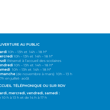
Plus
UVERTURE AU PUBLIC
ardi
10h – 13h et 14h – 18 h*
ercredi
10h – 13h et 14h – 18 h*
eudi
Réservé à l’accueil des scolaires
endredi
10h – 13h et 14h – 18 h*
amedi
10h – 13h et 14h – 18 h*
imanche
(de novembre à mars)
10h – 13 h
17h en juillet- août
CCUEIL TÉLÉPHONIQUE OU SUR RDV
ardi, m
ercredi, v
endredi, s
amedi :
 10 h à 13 h et de 14 h à 17 h