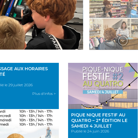
SSAGE AUX HORAIRES
ÉTÉ
ié le 29 juillet 2026
Plus d'infos >
PIQUE NIQUE FESTIF AU
QUATRO – 2ᵉ ÉDITION LE
SAMEDI 4 JUILLET
Publié le 24 juin 2026