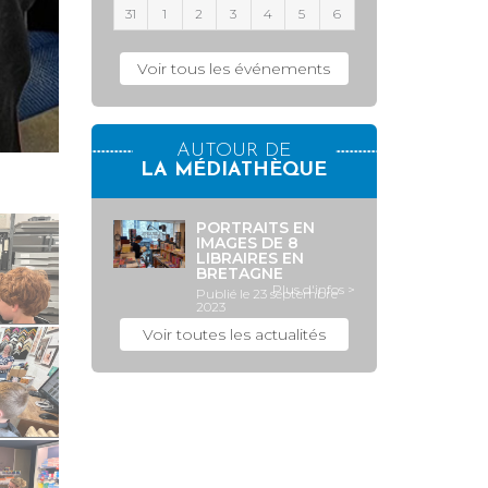
31
1
2
3
4
5
6
Voir tous les événements
AUTOUR DE
LA MÉDIATHÈQUE
PORTRAITS EN
IMAGES DE 8
LIBRAIRES EN
BRETAGNE
Plus d'infos >
Publié le 23 septembre
2023
Voir toutes les actualités