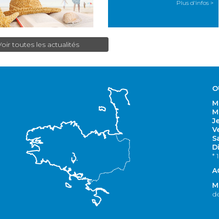
Plus d'infos >
Voir toutes les actualités
O
M
M
J
V
S
D
* 
A
M
de