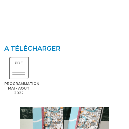
A TÉLÉCHARGER
PDF
PROGRAMMATION
MAI - AOUT
2022
PAS
Publi