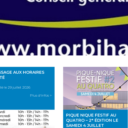
SSAGE AUX HORAIRES
ÉTÉ
ié le 29 juillet 2026
Plus d'infos >
PIQUE NIQUE FESTIF AU
QUATRO – 2ᵉ ÉDITION LE
SAMEDI 4 JUILLET