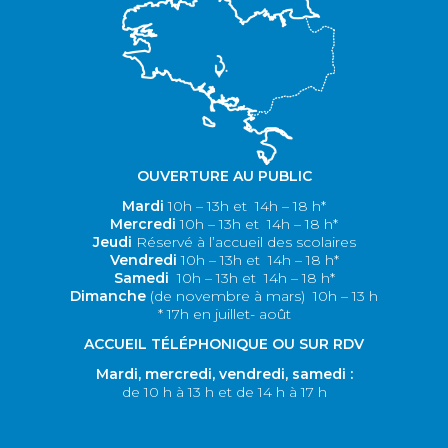
OUVERTURE AU PUBLIC
Mardi
10h – 13h et 14h – 18 h*
M
ercredi
10h – 13h et 14h – 18 h*
Jeudi
Réservé à l’accueil des scolaires
V
endredi
10h – 13h et 14h – 18 h*
S
amedi
10h – 13h et 14h – 18 h*
Dimanche
(de novembre à mars)
10h – 13 h
* 17h en juillet- août
ACCUEIL TÉLÉPHONIQUE OU SUR RDV
Mardi, m
ercredi, v
endredi, s
amedi :
de 10 h à 13 h et de 14 h à 17 h